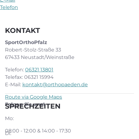
Telefon
KONTAKT
SportOrthoPfalz
Robert-Stolz-Straße 33
67433 Neustadt/Weinstraße
Telefon:
06321 13801
Telefax: 06321 15994
E-Mail:
kontakt@orthopaeden.de
Route via Google Maps
Folgen Sie uns!
SPRECHZEITEN
Mo:
08:00 - 12:00 & 14:00 - 17:30
Di: