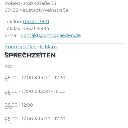
Robert-Stolz-Straße 33
67433 Neustadt/Weinstraße
Telefon:
06321 13801
Telefax: 06321 15994
E-Mail:
kontakt@orthopaeden.de
Route via Google Maps
Folgen Sie uns!
SPRECHZEITEN
Mo:
08:00 - 12:00 & 14:00 - 17:30
Di:
08:00 - 12:00 & 13:00 - 16:00
Mi:
08:00 - 12:00
Do:
08:00 - 12:00 & 14:00 - 17:30
Fr: